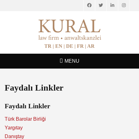
Facebook
Twitter
LinkedIn
Instagr
AVUKAT İPEK
Avukatlık Hizmetleri
OYA KURAL
TR |
EN |
DE |
FR |
AR
MENU
Faydalı Linkler
Faydalı Linkler
Türk Barolar Birliği
Yargıtay
Danıştay