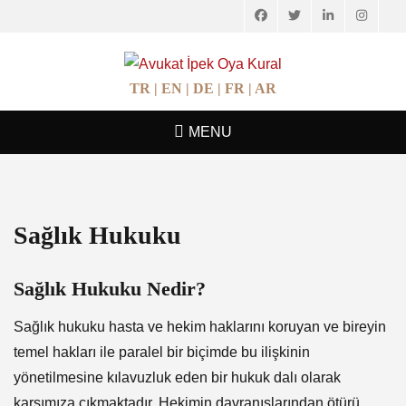
Facebook
Twitter
LinkedIn
Instagr
AVUKAT İPEK
Avukatlık Hizmetleri
OYA KURAL
TR |
EN |
DE |
FR |
AR
MENU
Sağlık Hukuku
Sağlık Hukuku Nedir?
Sağlık hukuku hasta ve hekim haklarını koruyan ve bireyin
temel hakları ile paralel bir biçimde bu ilişkinin
yönetilmesine kılavuzluk eden bir hukuk dalı olarak
karşımıza çıkmaktadır. Hekimin davranışlarından ötürü