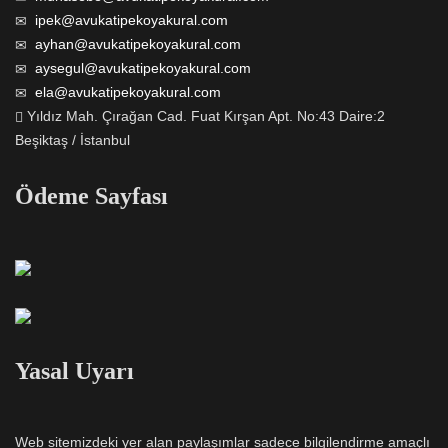
ipek@avukatipekoyakural.com
ayhan@avukatipekoyakural.com
aysegul@avukatipekoyakural.com
ela@avukatipekoyakural.com
Yıldız Mah. Çırağan Cad. Fuat Kırşan Apt. No:43 Daire:2
Beşiktaş / İstanbul
Ödeme Sayfası
Yasal Uyarı
Web sitemizdeki yer alan paylaşımlar sadece bilgilendirme amaçlı