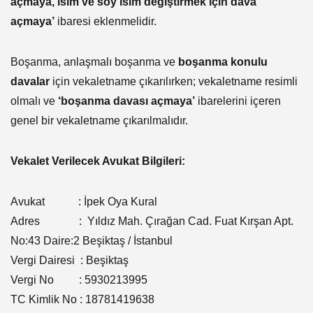
açmaya, isim ve soy isim değiştirmek için dava
açmaya’
ibaresi eklenmelidir.
Boşanma, anlaşmalı boşanma ve
boşanma konulu
davalar
için vekaletname çıkarılırken; vekaletname resimli
olmalı ve
‘boşanma davası açmaya’
ibarelerini içeren
genel bir vekaletname çıkarılmalıdır.
Vekalet Verilecek Avukat Bilgileri:
Avukat : İpek Oya Kural
Adres : Yıldız Mah. Çırağan Cad. Fuat Kırşan Apt.
No:43 Daire:2 Beşiktaş / İstanbul
Vergi Dairesi : Beşiktaş
Vergi No : 5930213995
TC Kimlik No : 18781419638