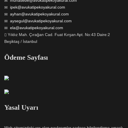
muhasebe@avukatipekoyakural.com
ipek@avukatipekoyakural.com
ayhan@avukatipekoyakural.com
aysegul@avukatipekoyakural.com
ela@avukatipekoyakural.com
Yıldız Mah. Çırağan Cad. Fuat Kırşan Apt. No:43 Daire:2
Beşiktaş / İstanbul
Ödeme Sayfası
Yasal Uyarı
Web sitemizdeki yer alan paylaşımlar sadece bilgilendirme amaçlı