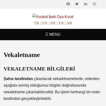
Facebook
Twitter
LinkedIn
Instagr
AVUKAT İPEK
Avukatlık Hizmetleri
OYA KURAL
TR |
EN |
DE |
FR |
AR
MENU
Vekaletname
VEKALETNAME BİLGİLERİ
Şahıs tarafından
çıkarılacak vekaletnamelerde, noterden
aşağıda vermiş olduğumuz bilgiler doğrultusunda
vekaletname çıkarılabilecektir. Bu işlem herhangi bir noter
tarafından gerçekleştirilebilir.